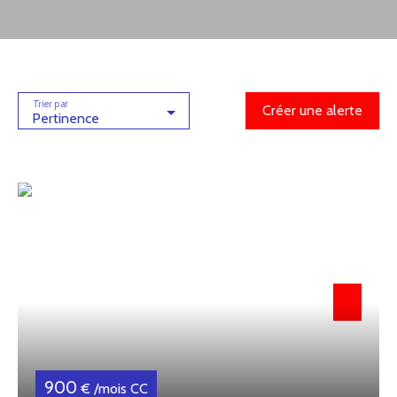
Trier par
Créer une alerte
Pertinence
900
€ /mois CC