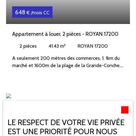
648
€ /mois CC
Appartement à louer, 2 pièces - ROYAN 17200
2
pièces
41.43
m²
ROYAN 17200
A seulement 200 mètres des commerces, 1. 1km du
marché et 1600m de la plage de la Grande-Conche.
Venez découvrir ce bel appartement au 1er étage
comprenant : Entrée sur un séjour avec balcon, une
cuisine, une chambre avec placard, une salle de bain
avec sèche serviette, un wc et un stationnement
commun.
Chauffage électrique et ballon d'eau chaude
électrique.
LE RESPECT DE VOTRE VIE PRIVÉE
EST UNE PRIORITÉ POUR NOUS