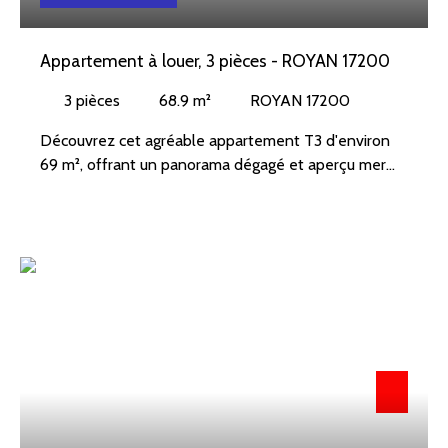
Appartement à louer, 3 pièces - ROYAN 17200
3
pièces
68.9
m²
ROYAN 17200
Découvrez cet agréable appartement T3 d'environ
69 m², offrant un panorama dégagé et aperçu mer
depuis le 9ème étage !
Une entrée avec placard, un séjour lumineux ouvrant
sur un agréable balcon exposé plein sud avec un
aperçu mer, une cuisine indépendante, une chambre
avec placard, un bureau ou une chambre, salle de
bains et toilettes séparées.
Une cave et une place de parking privative.
Disponible de suite