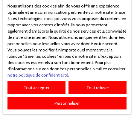
Nous utilisons des cookies afin de vous offrir une expérience
optimale et une communication pertinente sur notre site. Grace
à ces technologies, nous pouvons vous proposer du contenu en
rapport avec vos centres d'intérêt. Ils nous permettent
635
€ /mois HC
également d'améliorer la qualité de nos services et la convivialité
de notre site internet. Nous utiliserons uniquement les données
personnelles pour lesquelles vous avez donné votre accord.
Appartement à louer, 3 pièces - SAUJON 17600
Vous pouvez les modifier à n'importe quel moment via la
rubrique ″Gérer les cookies″ en bas de notre site, à l'exception
3
pièces
46.94
m²
SAUJON 17600
des cookies essentiels à son fonctionnement. Pour plus
d'informations sur vos données personnelles, veuillez consulter
Un appartement entièrement rénové avec un étage
notre politique de confidentialité
.
composée d'un séjour cuisine, WC, et à l'étage deux
chambres et une salle d'eau. Chauffage électrique.
Tout accepter
Tout refuser
Frais d'état des lieux d'entrée offerts !
Personnaliser