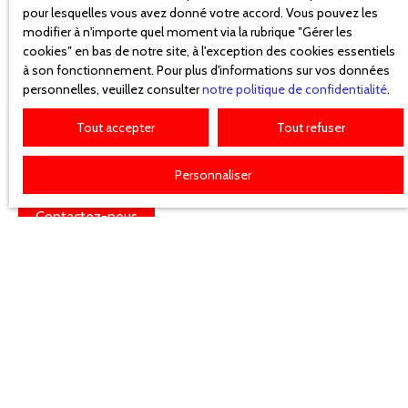
pour lesquelles vous avez donné votre accord. Vous pouvez les
modifier à n'importe quel moment via la rubrique ″Gérer les
Le
viager
est une solution immobilière encore méconnue,
cookies″ en bas de notre site, à l'exception des cookies essentiels
mais pourtant
pleine d'avantages
, aussi bien pour les
à son fonctionnement. Pour plus d'informations sur vos données
vendeurs que pour les acquéreurs. Chez
Malvé Immobilier
,
personnelles, veuillez consulter
notre politique de confidentialité
.
nous vous accompagnons dans ce type de transaction
Tout accepter
Tout refuser
spécifique avec
pédagogie, discrétion et expertise
, afin
de sécuriser chaque étape du processus.
Personnaliser
Contactez-nous