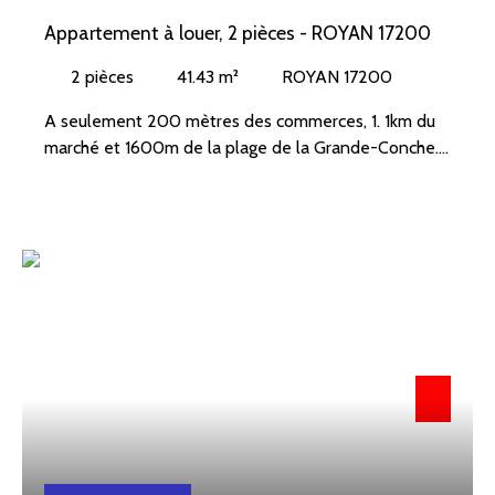
Appartement à louer, 2 pièces - ROYAN 17200
2
pièces
41.43
m²
ROYAN 17200
A seulement 200 mètres des commerces, 1. 1km du
marché et 1600m de la plage de la Grande-Conche.
Venez découvrir ce bel appartement au 1er étage
comprenant : Entrée sur un séjour avec balcon, une
cuisine, une chambre avec placard, une salle de bain
avec sèche serviette, un wc et un stationnement
commun.
Chauffage électrique et ballon d'eau chaude
électrique.