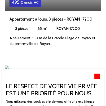
495
€ /mois HC
Appartement à louer, 3 pièces - ROYAN 17200
3
pièces
65
m²
ROYAN 17200
A seulement 350 m de la Grande Plage de Royan et
du centre-ville de Royan
Grand appartement au 1er et dernier étage d'une
maison
comprenant :
Séjour donnant sur agréable terrasse exposée sud
avec salon de jardin,
LE RESPECT DE VOTRE VIE PRIVÉE
2 chambres, cuisine indépendante et équipée,
EST UNE PRIORITÉ POUR NOUS
salle d'eau communiquant avec les deux chambres,
wc séparés.
Nous utilisons des cookies afin de vous offrir une expérience