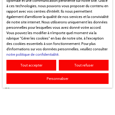
optimale et une communication pertinente sur notre site. Grace
à ces technologies, nous pouvons vous proposer du contenu en
Animaux non admis.
rapport avec vos centres d'intérêt. Ils nous permettent
510
€ /mois HC
également d'améliorer la qualité de nos services et la convivialité
de notre site internet. Nous utiliserons uniquement les données
TARIFS 2026
personnelles pour lesquelles vous avez donné votre accord.
Vous pouvez les modifier à n'importe quel moment via la
Appartement à louer, 3 pièces - ROYAN 17200
Juin
rubrique ″Gérer les cookies″ en bas de notre site, à l'exception
Du 6 juin au 13 juin : Réservé
des cookies essentiels à son fonctionnement. Pour plus
3
pièces
58
m²
ROYAN 17200
d'informations sur vos données personnelles, veuillez consulter
Du 13 juin au 20 juin : Réservé
Royan - A 550 m de la grande plage et 1 km du
notre politique de confidentialité
.
Du 20 juin au 27 juin : Réservé
marche central,
Du 27 juin au 4 juillet : 550 euros
Tout accepter
Tout refuser
Très agréable Appartement de 2 chambres situé au
Juillet
Personnaliser
2ème étage avec ascenseur
Du 4 juillet au 11 juillet : Réservé
comprenant :
Du 11 juillet au 18 juillet : Réservé
Du 18 juillet au 25 juillet : Réservé
Un séjour-salle à manger sud/sud ouest donnant sur
Du 25 juillet au 1er août : 960 euros
terrasse,
une cuisine équipée et séparée,
Août