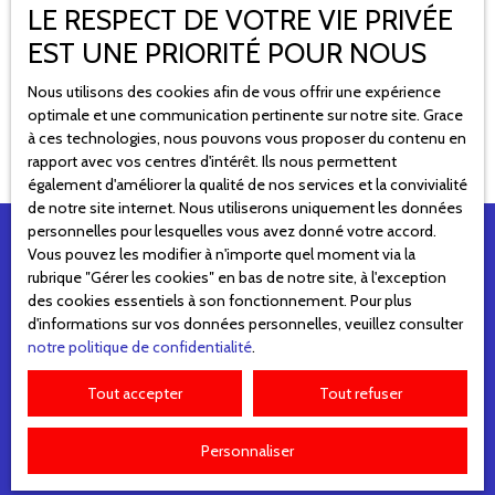
LE RESPECT DE VOTRE VIE PRIVÉE
Aucun résultat
EST UNE PRIORITÉ POUR NOUS
Nous utilisons des cookies afin de vous offrir une expérience
optimale et une communication pertinente sur notre site. Grace
à ces technologies, nous pouvons vous proposer du contenu en
rapport avec vos centres d'intérêt. Ils nous permettent
également d'améliorer la qualité de nos services et la convivialité
de notre site internet. Nous utiliserons uniquement les données
personnelles pour lesquelles vous avez donné votre accord.
Vous pouvez les modifier à n'importe quel moment via la
rubrique ″Gérer les cookies″ en bas de notre site, à l'exception
des cookies essentiels à son fonctionnement. Pour plus
Ne manquez plus aucun bien
d'informations sur vos données personnelles, veuillez consulter
correspondant à votre recherche !
notre politique de confidentialité
.
Tout accepter
Tout refuser
Prénom
Personnaliser
Nom