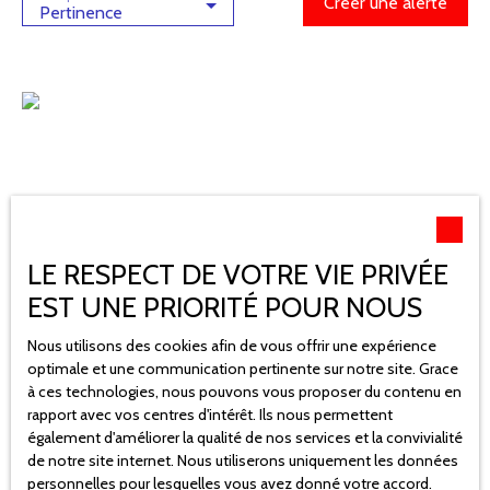
Créer une alerte
Pertinence
LE RESPECT DE VOTRE VIE PRIVÉE
EST UNE PRIORITÉ POUR NOUS
249 900
€
Nous utilisons des cookies afin de vous offrir une expérience
optimale et une communication pertinente sur notre site. Grace
à ces technologies, nous pouvons vous proposer du contenu en
rapport avec vos centres d'intérêt. Ils nous permettent
Maison à vendre, 4 pièces - SEMUSSAC 17120
également d'améliorer la qualité de nos services et la convivialité
de notre site internet. Nous utiliserons uniquement les données
4
pièces
98
m²
SEMUSSAC 17120
personnelles pour lesquelles vous avez donné votre accord.