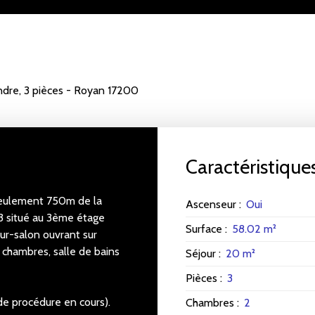
dre, 3 pièces - Royan 17200
Caractéristique
seulement 750m de la
Ascenseur
:
Oui
3 situé au 3ème étage
Surface
:
58.02
m²
ur-salon ouvrant sur
chambres, salle de bains
Séjour
:
20
m²
Pièces
:
3
de procédure en cours).
Chambres
:
2