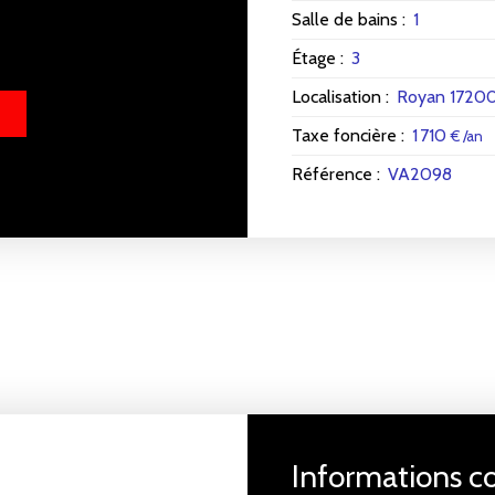
Salle de bains
:
1
Étage
:
3
Localisation
:
Royan 1720
Taxe foncière
:
1 710
€ /an
Référence
:
VA2098
Informations 