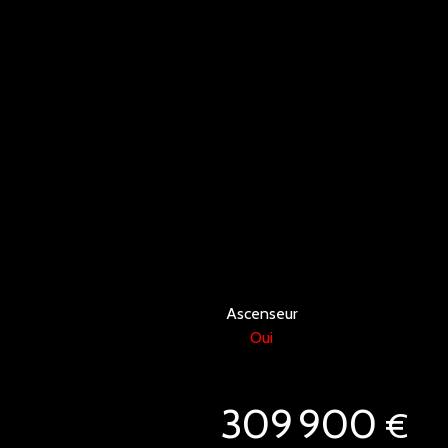
Ascenseur
Oui
309 900
€