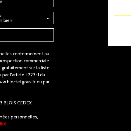
e
z
n bien
nnelles conformément au
 prospection commerciale
 gratuitement sur la liste
par l'article L223-1 du
ww.bloctel.gouv.fr ou par
1013 BLOIS CEDEX.
nnées personnelles,
lité
.