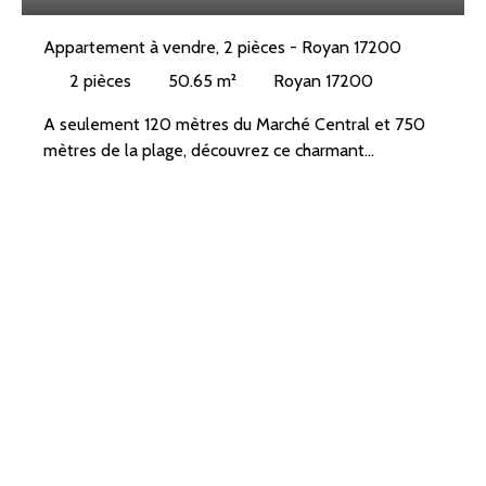
Appartement à vendre, 2 pièces - Royan 17200
2
pièces
50.65
m²
Royan 17200
A seulement 120 mètres du Marché Central et 750
mètres de la plage, découvrez ce charmant
appartement de type 2 idéalement situé, au rez-de-
chaussée d'une résidence de standing, sécurisée et
bien entretenue.
Il se compose d'une belle entrée avec grand placard,
d'un séjour-salon ouvrant sur une spacieuse terrasse
couverte exposée Sud-Est, parfaite pour profiter des
beaux jours. Vous trouverez également une cuisine
indépendante, aménagée et fonctionnelle, une
grande chambre avec placard, une salle d'eau ainsi
que des WC séparés.