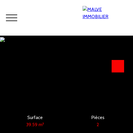
Accueil
Acheter
Viager
Louer
Programmes neufs
Estimation
Surface
Pièces
39.59
m²
2