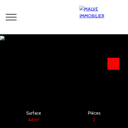
Accueil
Acheter
Viager
Louer
Programmes neufs
Estimation
Surface
Pièces
44
m²
2