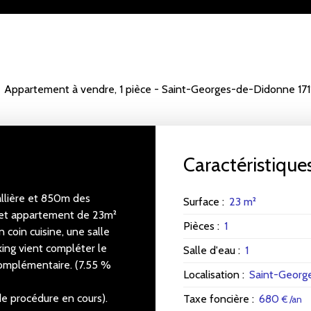
Appartement à vendre, 1 pièce - Saint-Georges-de-Didonne 17
Caractéristique
llière et 850m des
Surface
:
23
m²
 cet appartement de 23m²
Pièces
:
1
 coin cuisine, une salle
king vient compléter le
Salle d'eau
:
1
omplémentaire. (7.55 %
Localisation
:
Saint-Georg
de procédure en cours).
Taxe foncière
:
680
€ /an