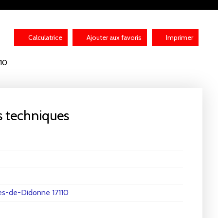
Calculatrice
Ajouter aux favoris
Imprimer
110
s techniques
es-de-Didonne 17110