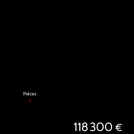
Pièces
1
118 300
€