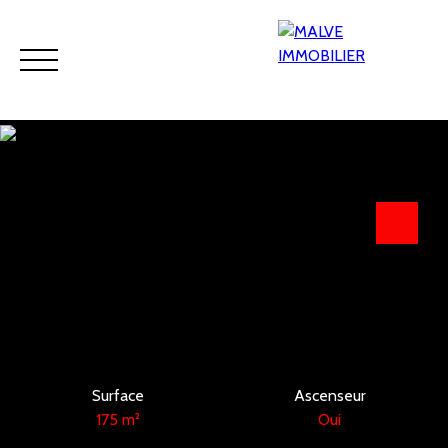
Accueil
Acheter
Viager
Louer
Programmes neufs
Estimation
Surface
Ascenseur
175
m²
Oui