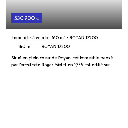
530 900
€
Immeuble à vendre, 160 m² - ROYAN 17200
160
m²
ROYAN 17200
Situé en plein coeur de Royan, cet immeuble pensé
par l'architecte Roger Mialet en 1956 est édifié sur
trois niveaux, et offre une surface totale de 160 m².
Idéalement situé, il bénéficie d'un emplacement
privilégié, à proximité immédiate des commerces,
restaurants et de la plage.
Caractéristiques :
Rez-de-chaussée : Un espace commercial /magasin,
offrant une belle visibilité et un fort potentiel pour
diverses activités professionnelles. Garage.