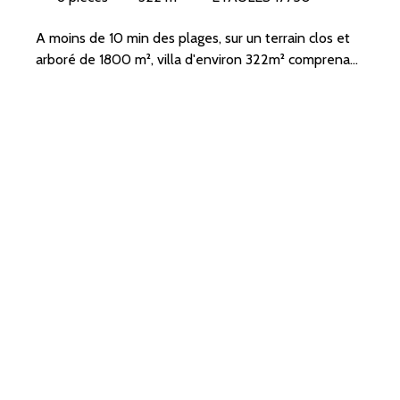
A moins de 10 min des plages, sur un terrain clos et
arboré de 1800 m², villa d'environ 322m² comprenant
: Entrée, cuisine aménagée, cellier, séjour/salon
ouvrant sur terrasse avec piscine, 3 chambres, bureau,
salle de jeux, patio, salle de bain, salle d'eau, 2 wc.
A l'étage : 2 chambres, salle de bains, wc, grenier.
2 garages, un sous-sol de 70 m²
Piscine chauffée 10m par 5m et un spa 6 places. (4.
40 % honoraires TTC à la charge de l'acquéreur. )