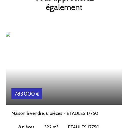
également
783 000
€
Maison à vendre, 8 pièces - ETAULES 17750
8
pièces
322
m²
ETAULES 17750