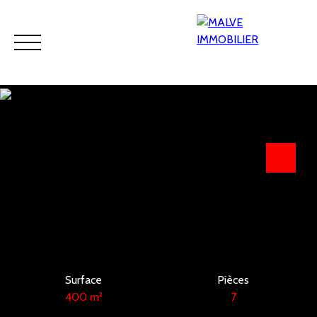
Accueil
Acheter
Viager
Louer
Programmes neufs
Estimation
Surface
Pièces
400
m²
7