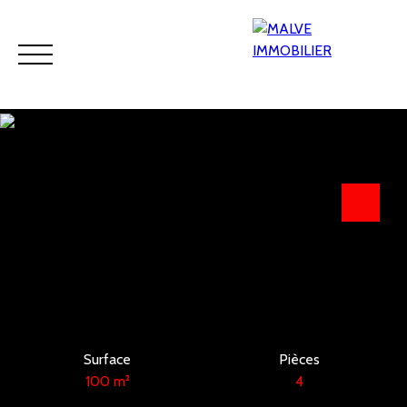
Accueil
Acheter
Viager
Louer
Programmes neufs
Estimation
Surface
Pièces
100
m²
4