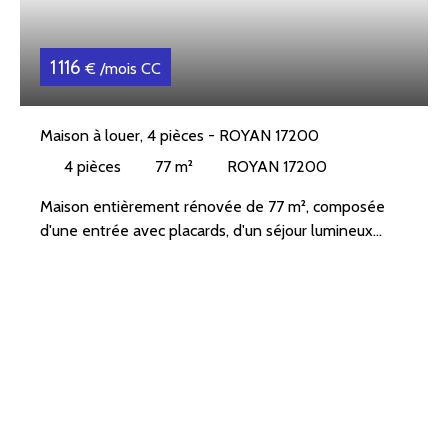
1 116
€ /mois CC
Maison à louer, 4 pièces - ROYAN 17200
4
pièces
77
m²
ROYAN 17200
Maison entièrement rénovée de 77 m², composée
d'une entrée avec placards, d'un séjour lumineux
avec poêle à granules, d'une cuisine entièrement
aménagée (plaque à induction et lave-vaisselle), de 3
chambres dont 2 avec placards, d'une salle d'eau
avec douche, d'un WC séparé et d'un cellier.
A l'extérieur, vous profiterez d'un beau jardin, de 2
terrasses dont une équipée d'un store électrique,
ainsi que d'un espace permettant de stationner
jusqu'à 2 véhicules.