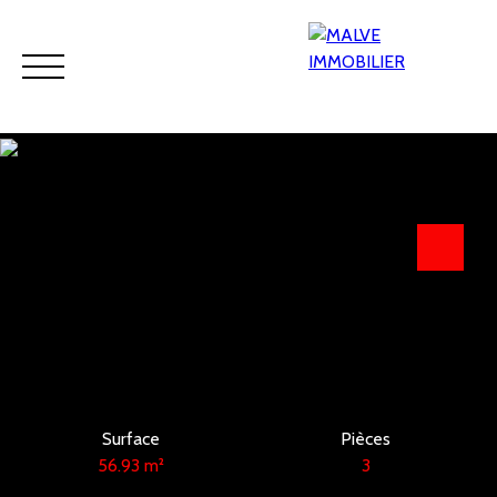
Accueil
Acheter
Viager
Louer
Programmes neufs
Estimation
Surface
Pièces
56.93
m²
3