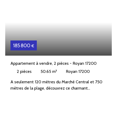
185 800
€
Appartement à vendre, 2 pièces - Royan 17200
2
pièces
50.65
m²
Royan 17200
A seulement 120 mètres du Marché Central et 750
mètres de la plage, découvrez ce charmant
appartement de type 2 idéalement situé, au rez-de-
chaussée d'une résidence de standing, sécurisée et
bien entretenue.