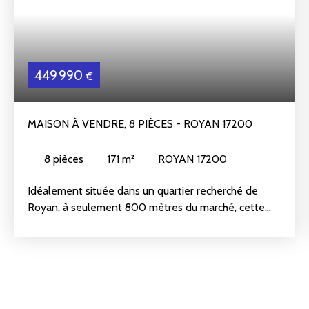
449 990
€
MAISON À VENDRE, 8 PIÈCES - ROYAN 17200
8
pièces
171
m²
ROYAN 17200
Idéalement située dans un quartier recherché de
Royan, à seulement 800 mètres du marché, cette
maison de 171 m² habitables offre de généreux
volumes et de nombreuses possibilités
d'aménagement, idéale pour une grande famille, une
résidence secondaire ou un projet d'accueil.
A l'étage, vous découvrirez une entrée desservant