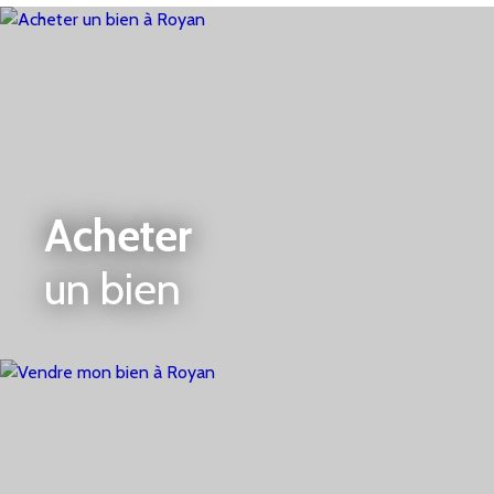
une agréable et lumineuse pièce de vie ouvrant sur
un balcon, une cuisine indépendante, quatre
chambres, deux salles d'eau ainsi qu'un WC
indépendant.
Le rez-de-chaussée complète parfaitement
l'ensemble avec deux chambres supplémentaires,
une salle d'eau, une buanderie, une chaufferie et un
Acheter
vaste garage de 57 m², offrant un bel espace de
stationnement, de rangement ou d'atelier.
un bien
L'ensemble est implanté sur un terrain clos de 566
m², permettant de profiter pleinement des
extérieurs en toute tranquillité. (4. 65 % honoraires
TTC à la charge de l'acquéreur. )