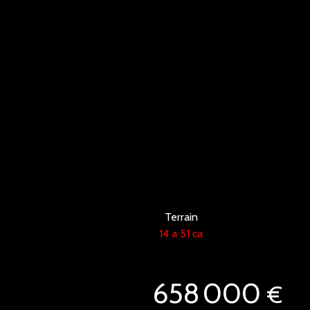
Terrain
14 a 51 ca
658 000
€