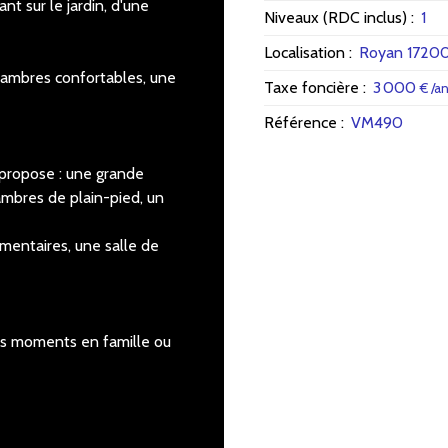
nt sur le jardin, d'une
Niveaux (RDC inclus)
:
1
Localisation
:
Royan 1720
chambres confortables, une
Taxe foncière
:
3 000
€ /a
Référence
:
VM490
propose : une grande
hambres de plain-pied, un
mentaires, une salle de
les moments en famille ou