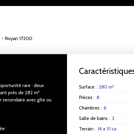
s - Royan 17200
Caractéristique
pportunité rare : deux
Surface
:
280
m²
sant près de 282 m²
Pièces
:
8
ce secondaire avec gîte ou
Chambres
:
6
Salle de bains
:
3
ée :
Terrain
:
14 a 51 ca