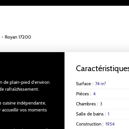
s - Royan 17200
Caractéristique
n de plain-pied d'environ
Surface
:
74
m²
de rafraîchissement.
Pièces
:
4
e cuisine indépendante,
Chambres
:
3
r accueillir vos moments
Salle de bains
:
1
Construction
:
1954