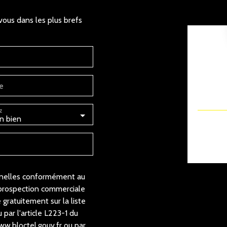
vous dans les plus brefs
e
z
n bien
nnelles conformément au
 prospection commerciale
 gratuitement sur la liste
par l'article L223-1 du
ww.bloctel.gouv.fr ou par