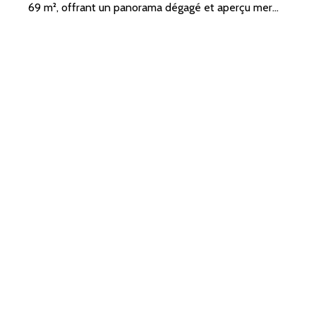
69 m², offrant un panorama dégagé et aperçu mer
depuis le 9ème étage !
Une entrée avec placard, un séjour lumineux ouvrant
sur un agréable balcon exposé plein sud avec un
aperçu mer, une cuisine indépendante, une chambre
avec placard, un bureau ou une chambre, salle de
bains et toilettes séparées.
Une cave et une place de parking privative.
Disponible de suite