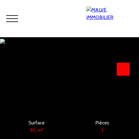
Accueil
Acheter
Viager
Louer
Programmes neufs
Estimation
Surface
Pièces
80
m²
3