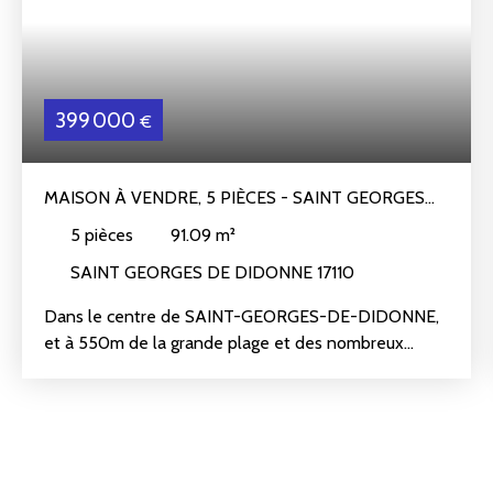
399 000
€
MAISON À VENDRE, 5 PIÈCES - SAINT GEORGES
DE DIDONNE 17110
5
pièces
91.09
m²
SAINT GEORGES DE DIDONNE 17110
Dans le centre de SAINT-GEORGES-DE-DIDONNE,
et à 550m de la grande plage et des nombreux
commerces.
Maison individuelle récente (2010) en très bon état,
de 91m² environ et comprenant : Salon-séjour
exposé en SUD-OUEST donnant sur terrasse et
jardin, cuisine ouverte, aménagée et équipée, arrière