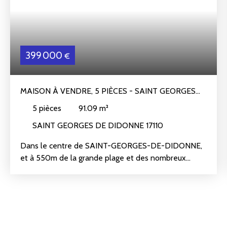
399 000
€
MAISON À VENDRE, 5 PIÈCES - SAINT GEORGES
DE DIDONNE 17110
5
pièces
91.09
m²
SAINT GEORGES DE DIDONNE 17110
Dans le centre de SAINT-GEORGES-DE-DIDONNE,
et à 550m de la grande plage et des nombreux
commerces.
Maison individuelle récente (2010) en très bon état,
de 91m² environ et comprenant : Salon-séjour
exposé en SUD-OUEST donnant sur terrasse et
jardin, cuisine ouverte, aménagée et équipée, arrière